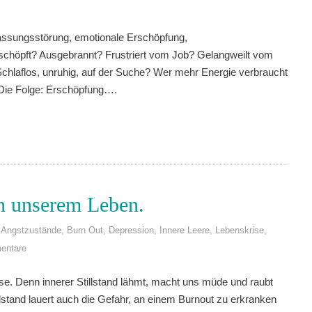
assungsstörung, emotionale Erschöpfung,
schöpft? Ausgebrannt? Frustriert vom Job? Gelangweilt vom
chlaflos, unruhig, auf der Suche? Wer mehr Energie verbraucht
. Die Folge: Erschöpfung….
in unserem Leben.
Angstzustände
,
Burn Out
,
Depression
,
Innere Leere
,
Lebenskrise
,
entare
vise. Denn innerer Stillstand lähmt, macht uns müde und raubt
llstand lauert auch die Gefahr, an einem Burnout zu erkranken