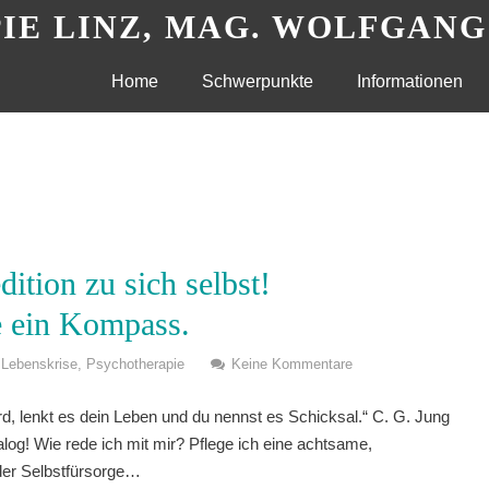
IE LINZ, MAG. WOLFGAN
Skip
Home
Schwerpunkte
Informationen
to
content
ition zu sich selbst!
e ein Kompass.
Lebenskrise
,
Psychotherapie
Keine Kommentare
, lenkt es dein Leben und du nennst es Schicksal.“ C. G. Jung
ialog! Wie rede ich mit mir? Pflege ich eine achtsame,
der Selbstfürsorge…