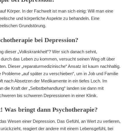
auf Körper. In der Fachwelt ist man sich einig: Will man eine
seelische und körperliche Aspekte zu behandeln. Eine
seelischen Grundstörung.
chotherapie bei Depression?
ng dieser „Volkskrankheit“? Wer sich danach sehnt,
lig“ durch das Leben zu kommen, versucht seinen Weg oft über
n. Dieser „reparaturmedizinische“ Ansatz ist kaum nachhaltig.
e Probleme „auf später zu verschieben“, um in Job und Familie
oft nach Absetzen der Medikamente in ein tiefes Loch. Im
n die Kraft der „Selbstbehandlung“ landen sie dann mit
schweren bis schweren Depressionen in einer Klinik.
t! Was bringt dann Psychotherapie?
 das Wesen einer Depression. Das Gefühl, an Wert zu verlieren,
urückzieht, reagiert der andere mit einem Lebensgefühl, bei