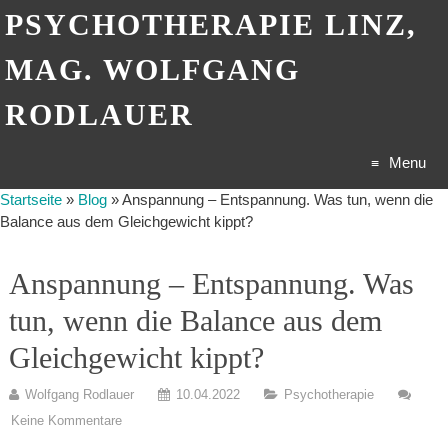
PSYCHOTHERAPIE LINZ,
MAG. WOLFGANG
RODLAUER
Menu
Startseite
»
Blog
»
Anspannung – Entspannung. Was tun, wenn die
Skip
Balance aus dem Gleichgewicht kippt?
to
Anspannung – Entspannung. Was
content
tun, wenn die Balance aus dem
Gleichgewicht kippt?
Wolfgang Rodlauer
10.04.2022
Psychotherapie
Keine Kommentare