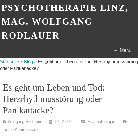
PSYCHOTHERAPIE LINZ,
MAG. WOLFGANG
RODLAUER
Menu
Startseite
»
Blog
»
Es geht um Leben und Tod: Herzrhythmusstörung
Skip
oder Panikattacke?
to
Es geht um Leben und Tod:
content
Herzrhythmusstörung oder
Panikattacke?
Wolfgang Rodlauer
19.12.2021
Psychotherapie
Keine Kommentare