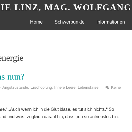
IE LINZ, MAG. WOLFGAN
Skip
Home
Schwerpunkte
Informationen
to
content
energie
as nun?
Angstzustände
,
Erschöpfung
,
Innere Leere
,
Lebenskrise
Keine
.“ „Auch wenn ich in die Glut blase, es tut sich nichts.“ So
tand und weist zugleich darauf hin, dass „ich so antriebslos bin.