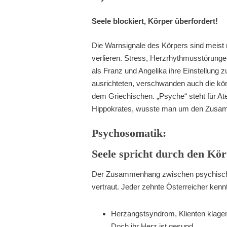
Seele blockiert, Körper überfordert!
Die Warnsignale des Körpers sind meist 
verlieren. Stress, Herzrhythmusstörungen
als Franz und Angelika ihre Einstellung z
ausrichteten, verschwanden auch die kör
dem Griechischen. „Psyche“ steht für Ate
Hippokrates, wusste man um den Zusam
Psychosomatik:
Seele spricht durch den Kör
Der Zusammenhang zwischen psychisch
vertraut. Jeder zehnte Österreicher ken
Herzangstsyndrom, Klienten klage
Doch ihr Herz ist gesund.