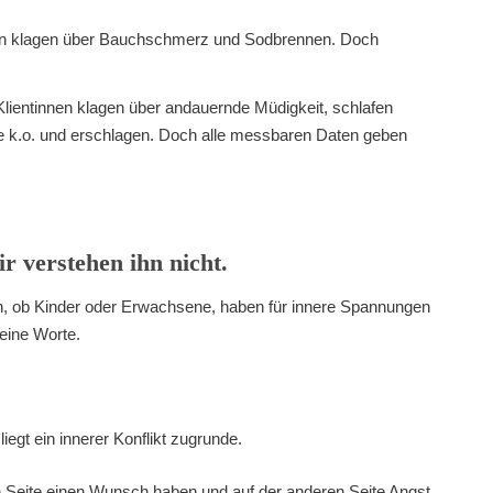
n klagen über Bauchschmerz und Sodbrennen. Doch
ientinnen klagen über andauernde Müdigkeit, schlafen
 sie k.o. und erschlagen. Doch alle messbaren Daten geben
r verstehen ihn nicht.
, ob Kinder oder Erwachsene, haben für innere Spannungen
keine Worte.
liegt ein innerer Konflikt zugrunde.
nen Seite einen Wunsch haben und auf der anderen Seite Angst.