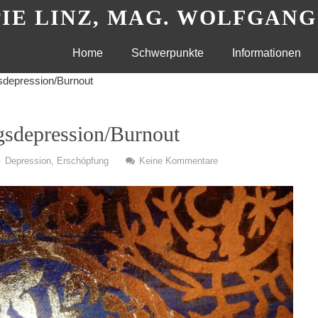
IE LINZ, MAG. WOLFGAN
Skip
Home
Schwerpunkte
Informationen
depression/Burnout
to
content
gsdepression/Burnout
Depression
,
Erschöpfung
Keine Kommentare