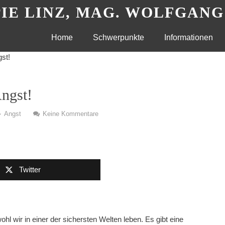
IE LINZ, MAG. WOLFGAN
Skip
Home
Schwerpunkte
Informationen
gst!
to
content
Angst!
Angst
Keine Kommentare
Twitter
ohl wir in einer der sichersten Welten leben. Es gibt eine