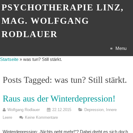
PSYCHOTHERAPIE LINZ,
MAG. WOLFGANG
RODLAUER
Menu
Startseite
»
was tun? Still stärkt.
Skip
to
Posts Tagged: was tun? Still stärkt.
content
Raus aus der Winterdepression!
Wolfgang Rodlauer
22.12.2015
Depression
,
Innere
Leere
Keine Kommentare
Winterdepression: „Nichts geht mehr!“? Dabei dreht es sich doch