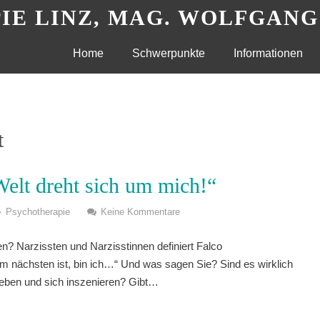
IE LINZ, MAG. WOLFGAN
Skip
Home
Schwerpunkte
Informationen
to
content
t
Welt dreht sich um mich!“
Psychotherapie
Keine Kommentare
en? Narzissten und Narzisstinnen definiert Falco
m nächsten ist, bin ich…“ Und was sagen Sie? Sind es wirklich
ngeben und sich inszenieren? Gibt…