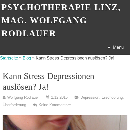
PSYCHOTHERAPIE LINZ,
MAG. WOLFGANG
RODLAUER
Menu
Startseite
»
Blog
»
Kann Stress Depressionen auslösen? Ja!
Skip
Kann Stress Depressionen
to
auslösen? Ja!
content
Wolfgang Rodlauer
1.12.2015
Depression
,
Erschöpfung
,
Überforderung
Keine Kommentare