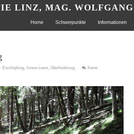
IE LINZ, MAG. WOLFGAN
Skip
Home
Schwerpunkte
Informationen
to
content
g
Erschöpfung
,
Innere Leere
,
Überforderung
Keine