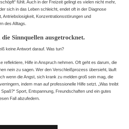
chöpft“ fühlt. Auch in der Freizeit gelingt es vielen nicht mehr,
er sich in das Leben schleicht, endet oft in der Diagnose
it, Antriebslosigkeit, Konzentrationsstörungen und
n des Alltags.
d die Sinnquellen ausgetrocknet.
iß keine Antwort darauf. Was tun?
e reflektiere, Hilfe in Anspruch nehmen. Oft geht es darum, die
rnen nein zu sagen. Wer den Verschleißprozess übersieht, läuft
 Auch wenn die Angst, sich krank zu melden groß sein mag, die
verringern, indem man auf professionelle Hilfe setzt. „Was treibt
 Spaß?“ Sport, Entspannung, Freundschaften und ein gutes
iesen Fall abzufedern.